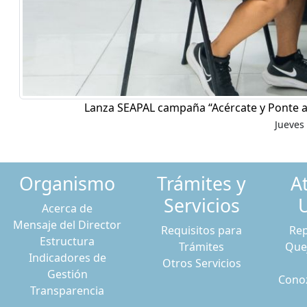
Lanza SEAPAL campaña “Acércate y Ponte a
Jueves 
Organismo
Trámites y
A
Servicios
Acerca de
Mensaje del Director
Requisitos para
Rep
Estructura
Trámites
Que
Indicadores de
Otros Servicios
Gestión
Conoz
Transparencia