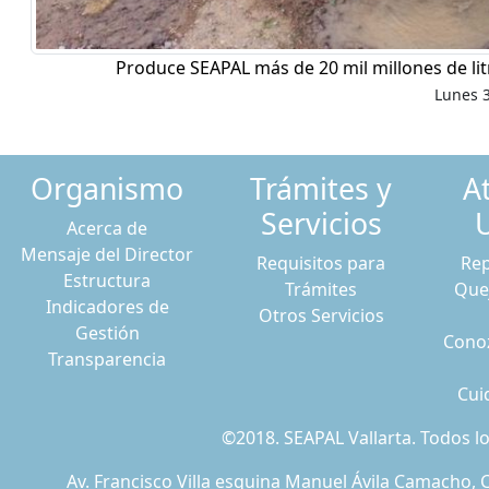
Produce SEAPAL más de 20 mil millones de li
Lunes 3
Organismo
Trámites y
A
Servicios
Acerca de
Mensaje del Director
Requisitos para
Rep
Estructura
Trámites
Que
Indicadores de
Otros Servicios
Gestión
Conoz
Transparencia
Cui
©2018. SEAPAL Vallarta. Todos 
Av. Francisco Villa esquina Manuel Ávila Camacho, C