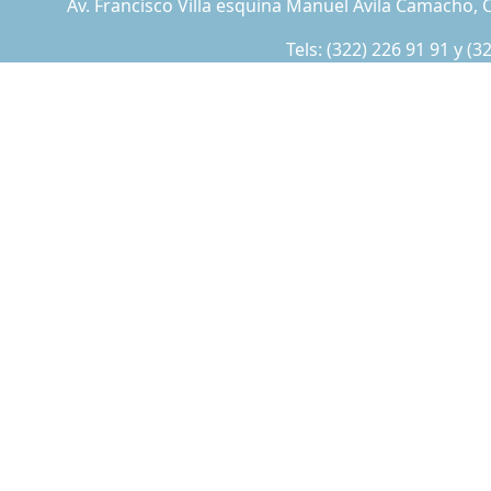
Av. Francisco Villa esquina Manuel Ávila Camacho, C
Tels:
(322) 226 91 91
y
(3