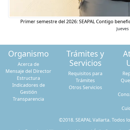
Primer semestre del 2026: SEAPAL Contigo benefic
Jueves 
Organismo
Trámites y
A
Servicios
Acerca de
Mensaje del Director
Requisitos para
Rep
Estructura
Trámites
Que
Indicadores de
Otros Servicios
Gestión
Conoz
Transparencia
Cui
©2018. SEAPAL Vallarta. Todos 