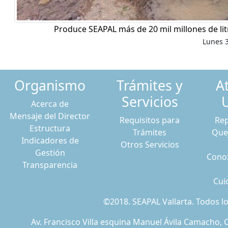
Produce SEAPAL más de 20 mil millones de li
Lunes 3
Organismo
Trámites y
A
Servicios
Acerca de
Mensaje del Director
Requisitos para
Rep
Estructura
Trámites
Que
Indicadores de
Otros Servicios
Gestión
Conoz
Transparencia
Cui
©2018. SEAPAL Vallarta. Todos 
Av. Francisco Villa esquina Manuel Ávila Camacho, C