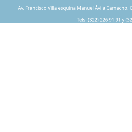
Av. Francisco Villa esquina Manuel Ávila Camacho, C
Tels:
(322) 226 91 91
y
(3