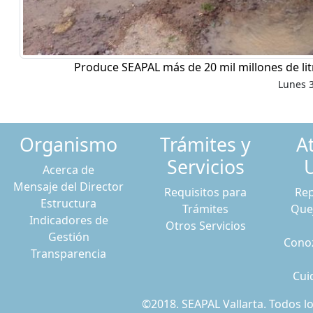
Produce SEAPAL más de 20 mil millones de li
Lunes 3
Organismo
Trámites y
A
Servicios
Acerca de
Mensaje del Director
Requisitos para
Rep
Estructura
Trámites
Que
Indicadores de
Otros Servicios
Gestión
Conoz
Transparencia
Cui
©2018. SEAPAL Vallarta. Todos 