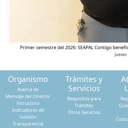
Primer semestre del 2026: SEAPAL Contigo benefic
Jueves 
Organismo
Trámites y
A
Servicios
Acerca de
Mensaje del Director
Requisitos para
Rep
Estructura
Trámites
Que
Indicadores de
Otros Servicios
Gestión
Conoz
Transparencia